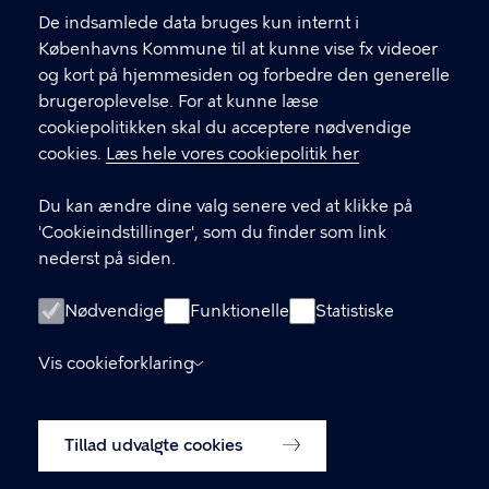
synligheden
De indsamlede data bruges kun internt i
til
Københavns Kommune til at kunne vise fx videoer
og
og kort på hjemmesiden og forbedre den generelle
fra
brugeroplevelse. For at kunne læse
for
cookiepolitikken skal du acceptere nødvendige
yderligere
cookies.
Læs hele vores cookiepolitik her
Center for Børn og Unge
menulinks
Du kan ændre dine valg senere ved at klikke på
'Cookieindstillinger', som du finder som link
KONTAKT
nederst på siden.
CVR-nummer: 64942212 EAN nr.:
Nødvendige
Funktionelle
Statistiske
5798009683861
Vis cookieforklaring
LINKS
Tillad udvalgte cookies
Kontakt os
Tilgængelighedserklæring