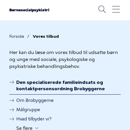
Gå
til
Børnesocialpsykiatri
hovedindhold
Forside
Vores tilbud
Brødkrumme
Vores
Her kan du læse om vores tilbud til udsatte børn
og unge med sociale, psykologiske og
tilbud
psykiatriske behandlingsbehov.
Den specialiserede familieindsats og
kontaktpersonsordning Brobyggerne
Linkoversigt
Om Brobyggerne
Målgruppe
Hvad tilbyder vi?
Se flere
Knap