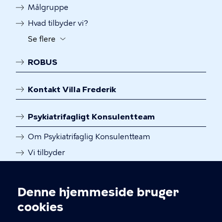
Målgruppe
til
og
Hvad tilbyder vi?
fra
Se flere
Knap
for
til
yderligere
ROBUS
at
menulinks
slå
synligheden
Kontakt Villa Frederik
til
og
Psykiatrifagligt Konsulentteam
fra
for
Om Psykiatrifaglig Konsulentteam
yderligere
Vi tilbyder
menulinks
Har du brug for hjælp?
Se flere
Knap
Denne hjemmeside bruger
til
Cookieindstillinger
cookies
at
slå