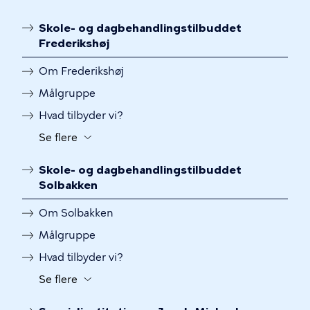
til
Skole- og dagbehandlingstilbuddet
at
Frederikshøj
slå
synligheden
Om Frederikshøj
til
Målgruppe
og
fra
Hvad tilbyder vi?
for
Se flere
Knap
yderligere
til
menulinks
Skole- og dagbehandlingstilbuddet
at
Solbakken
slå
synligheden
Om Solbakken
til
Målgruppe
og
fra
Hvad tilbyder vi?
for
Se flere
Knap
yderligere
til
menulinks