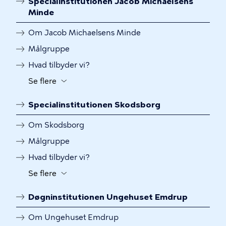
Specialinstitutionen Jacob Michaelsens
at
Minde
slå
synligheden
Om Jacob Michaelsens Minde
til
Målgruppe
og
fra
Hvad tilbyder vi?
for
Se flere
Knap
yderligere
til
menulinks
Specialinstitutionen Skodsborg
at
slå
Om Skodsborg
synligheden
Målgruppe
til
og
Hvad tilbyder vi?
fra
Se flere
Knap
for
til
yderligere
Døgninstitutionen Ungehuset Emdrup
at
menulinks
slå
Om Ungehuset Emdrup
synligheden