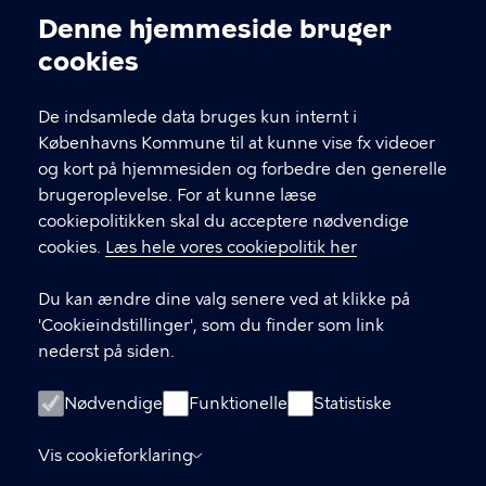
Denne hjemmeside bruger
Cookieindstillinger
cookies
De indsamlede data bruges kun internt i
Københavns Kommune til at kunne vise fx videoer
og kort på hjemmesiden og forbedre den generelle
brugeroplevelse. For at kunne læse
cookiepolitikken skal du acceptere nødvendige
cookies.
Læs hele vores cookiepolitik her
Center for Børn og Unge
Du kan ændre dine valg senere ved at klikke på
'Cookieindstillinger', som du finder som link
KONTAKT
nederst på siden.
CVR-nummer: 64942212 EAN nr.:
Nødvendige
Funktionelle
Statistiske
5798009683861
Vis cookieforklaring
LINKS